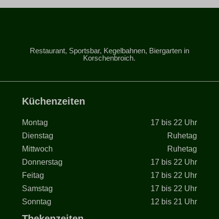
snconsent
ssm_au_c
tarteaucitron
Restaurant, Sportsbar, Kegelbahnen, Biergarten in
Korschenbroich.
termsfeed_pc1_consent
twCookieConsent
wm_load_test_ebf14143db4b4b9586164c9b55f73783_2
Küchenzeiten
wpc*
Montag
17 bis 22 Uhr
Dienstag
Ruhetag
Mittwoch
Ruhetag
Donnerstag
17 bis 22 Uhr
Feitag
17 bis 22 Uhr
Samstag
17 bis 22 Uhr
Sonntag
12 bis 21 Uhr
Thekenzeiten