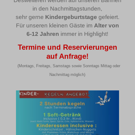
Desweiteren werden auf unseren Bahnen
Details anzeigen
in den Nachmittagstunden,
sbjs_current_add
cmplz_statistics
sehr gerne
Kindergeburtstage
gefeiert.
_deCookiesConsent
sbjs_first
cookie_notice_accepted
Für unseren kleinen Gäste im
Alter von
_ketch_consent_v1_
6-12 Jahren
immer in Highlight!
sbjs_first_add
CookieConsent
acris_cookie_acc
sbjs_migrations
Termine und Reservierungen
cookieconsent_status
auf Anfrage!
blocksy_cookies_consent_accepted
sbjs_session
cookielawinfo-checkbox-*
(Montags, Freitags, Samstags sowie Sonntags Mittag oder
borlabs-cookie
sbjs_udata
cookieyes-consent
Nachmittag möglich)
cb-enabled
uc_user_interaction
et-editor-available-post-*
cc_cookie_accept
gdpr_consent
cli_cookie_consent
mhcookie
cookie_permission_granted
OptanonConsent
cookie-*
PHPSESSID