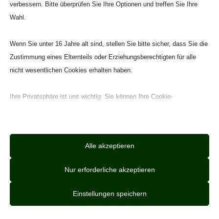
verbessern. Bitte überprüfen Sie Ihre Optionen und treffen Sie Ihre
Wahl.
Wenn Sie unter 16 Jahre alt sind, stellen Sie bitte sicher, dass Sie die
Zustimmung eines Elternteils oder Erziehungsberechtigten für alle
nicht wesentlichen Cookies erhalten haben.
Ihre Privatsphäre ist uns wichtig. Sie können Ihre Cookie-
Einstellungen jederzeit anpassen. Für weitere Informationen darüber,
wie wir Daten verwenden, lesen Sie bitte unsere Datenschutzrichtlinie.
Sie können Ihre Präferenzen jederzeit ändern, indem Sie auf die
Alle akzeptieren
Schaltfläche „Einstellungen“ unten klicken.
Nur erforderliche akzeptieren
Beachten Sie, dass das Deaktivieren bestimmter Arten von Cookies
Ihr Erlebnis auf der Website und die von uns angebotenen Dienste
Einstellungen speichern
W
beeinträchtigen kann.
illkommen